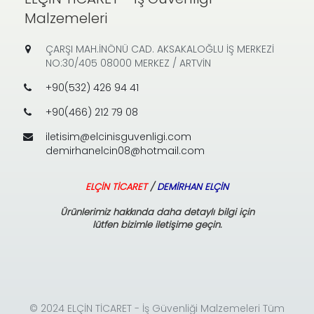
Malzemeleri
ÇARŞI MAH.İNÖNÜ CAD. AKSAKALOĞLU İŞ MERKEZİ
NO:30/405 08000 MERKEZ / ARTVİN
+90(532) 426 94 41
+90(466) 212 79 08
iletisim@elcinisguvenligi.com
demirhanelcin08@hotmail.com
ELÇİN TİCARET
/
DEMİRHAN ELÇİN
Ürünlerimiz hakkında daha detaylı bilgi için
lütfen bizimle iletişime geçin.
© 2024 ELÇİN TİCARET - İş Güvenliği Malzemeleri Tüm