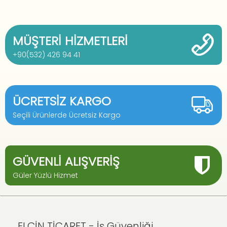
MÜŞTERI HIZMETLERI
+90(532) 426 94 41
ÜCRETSIZ KARGO
Seçili Ürünlerde Ücretsiz Kargo
GÜVENLI ALIŞVERIŞ
Güler Yüzlü Hizmet
ELÇİN TİCARET - İş Güvenliği