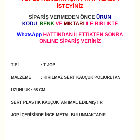
İSTEYİNİZ
SİPARİŞ VERMEDEN ÖNCE
ÜRÜN
KODU
,
RENK
VE
MİKTARI
İLE BİRLİKTE
WhatsApp
HATTINDAN İLETTİKTEN SONRA
ONLINE SİPARİŞ VERİNİZ
TİPİ
: T JOP
MALZEME
: KIRILMAZ SERT KAUÇUK POLİÜRETAN
UZUNLUK
: 58 CM.
SERT PLASTİK KAUÇUKTAN İMAL EDİLMİŞTİR
JOP İÇERİSİNDE İNCE METAL BULUNMAKTADIR