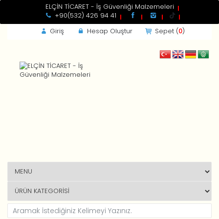
ELÇİN TİCARET - İş Güvenliği Malzemeleri
+90(532) 426 94 41
Giriş
Hesap Oluştur
Sepet (
0
)
GİRİŞ
Kdv
Toplam
Beni Hatırla
Yeni Müşteri ?