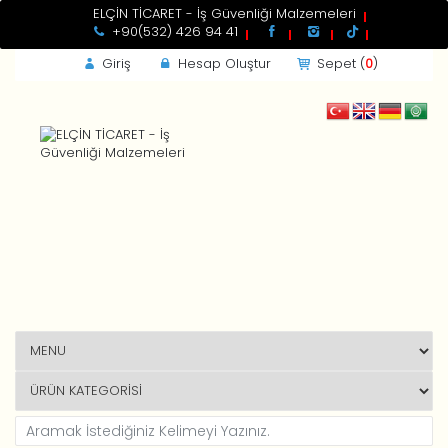
ELÇİN TİCARET - İş Güvenliği Malzemeleri
+90(532) 426 94 41
Giriş
Hesap Oluştur
Sepet (
0
)
GİRİŞ
Kdv
Toplam
Beni Hatırla
Yeni Müşteri ?