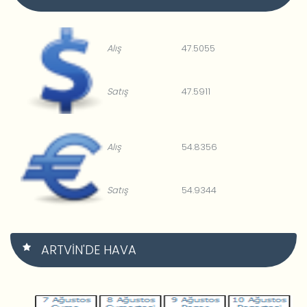
Alış
47.5055
Satış
47.5911
Alış
54.8356
Satış
54.9344
ARTVIN'DE HAVA