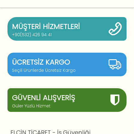
MÜŞTERI HIZMETLERI
+90(532) 426 94 41
ÜCRETSIZ KARGO
Seçili Ürünlerde Ücretsiz Kargo
GÜVENLI ALIŞVERIŞ
Güler Yüzlü Hizmet
ELÇİN TİCARET - İş Güvenliği