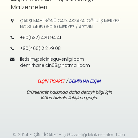
Malzemeleri
ÇARŞI MAH.İNÖNÜ CAD. AKSAKALOĞLU İŞ MERKEZİ
NO:30/405 08000 MERKEZ / ARTVİN
+90(532) 426 94 41
+90(466) 212 79 08
iletisim@elcinisguvenligi.com
demirhanelcin08@hotmail.com
ELÇİN TİCARET
/
DEMİRHAN ELÇİN
Ürünlerimiz hakkında daha detaylı bilgi için
lütfen bizimle iletişime geçin.
© 2024 ELÇİN TİCARET - İş Güvenliği Malzemeleri Tüm