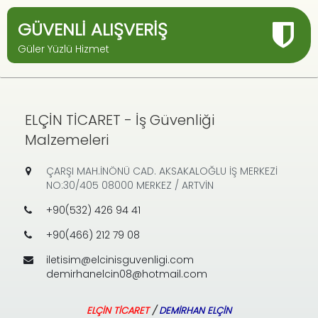
GÜVENLI ALIŞVERIŞ
Güler Yüzlü Hizmet
ELÇİN TİCARET - İş Güvenliği
Malzemeleri
ÇARŞI MAH.İNÖNÜ CAD. AKSAKALOĞLU İŞ MERKEZİ
NO:30/405 08000 MERKEZ / ARTVİN
+90(532) 426 94 41
+90(466) 212 79 08
iletisim@elcinisguvenligi.com
demirhanelcin08@hotmail.com
ELÇİN TİCARET
/
DEMİRHAN ELÇİN