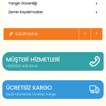
Yangın Güvenliği
Zemin Kaydırmazları
KAMPANYA
MÜŞTERI HIZMETLERI
+90(532) 426 94 41
ÜCRETSIZ KARGO
Seçili Ürünlerde Ücretsiz Kargo