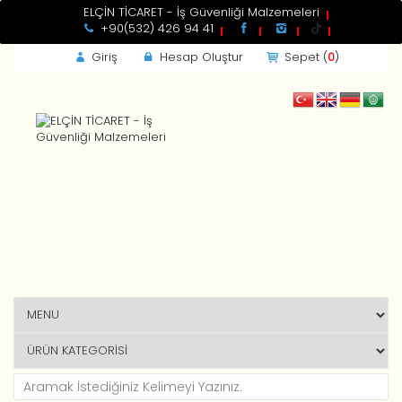
ELÇİN TİCARET - İş Güvenliği Malzemeleri
+90(532) 426 94 41
Giriş
Hesap Oluştur
Sepet (
0
)
GİRİŞ
Kdv
Toplam
Beni Hatırla
Yeni Müşteri ?