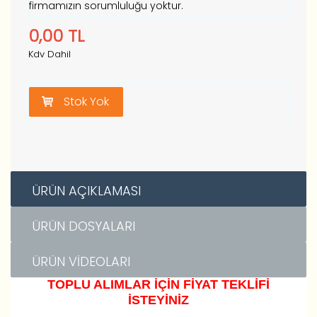
firmamızın sorumluluğu yoktur.
0,00
TL
Kdv Dahil
Stok Yok
ÜRÜN AÇIKLAMASI
ÜRÜN DOSYALARI
ÜRÜN VIDEOLARI
TOPLU ALIMLAR İÇİN FİYAT TEKLİFİ
İSTEYİNİZ