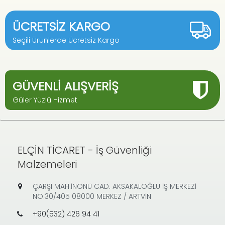
ÜCRETSIZ KARGO
Seçili Ürünlerde Ücretsiz Kargo
GÜVENLI ALIŞVERIŞ
Güler Yüzlü Hizmet
ELÇİN TİCARET - İş Güvenliği
Malzemeleri
ÇARŞI MAH.İNÖNÜ CAD. AKSAKALOĞLU İŞ MERKEZİ
NO:30/405 08000 MERKEZ / ARTVİN
+90(532) 426 94 41