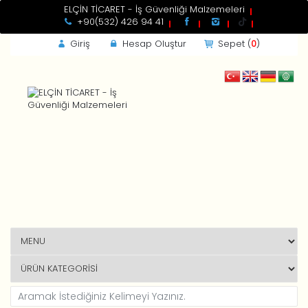
ELÇİN TİCARET - İş Güvenliği Malzemeleri
+90(532) 426 94 41
Giriş
Hesap Oluştur
Sepet (
0
)
GİRİŞ
Kdv
Toplam
Beni Hatırla
Yeni Müşteri ?